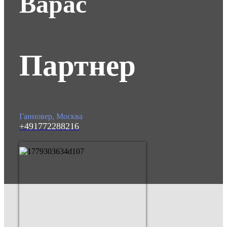
Варас
Партнер
Ганновер, Москва
+491772288216